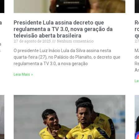
a
Presidente Lula assina decreto que
R
regulamenta a TV 3.0, nova geração da
r
televisão aberta brasileira
q
27 de agosto de 2025
Nenhum comentário
27
a
s
O presidente Luiz Inácio Lula da Silva assina nesta
MA
quarta-feira (27), no Palácio do Planalto, o decreto que
de
regulamenta a TV 3.0, a nova geração
Re
A
Leia Mais »
Le