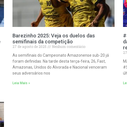
Barezinho 2025: Veja os duelos das
#
e
semifinais da competição
d
27 de agosto de 2025
Nenhum comentário
r
27
As semifinais do Campeonato Amazonense sub-20 já
foram definidas. Na tarde desta terça-feira, 26, Fast,
M
Amazonas, Unidos do Alvorada e Nacional venceram
#
seus adversários nos
úl
Leia Mais »
Le