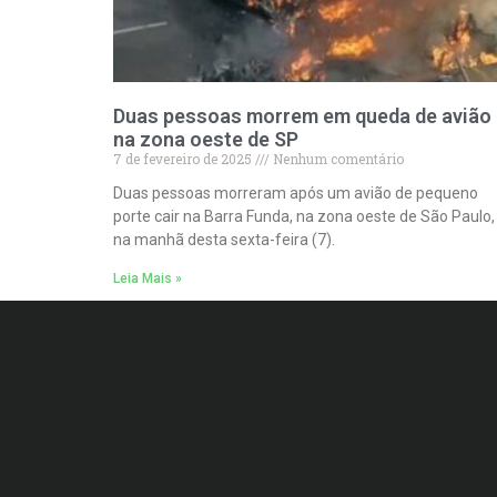
Duas pessoas morrem em queda de avião
na zona oeste de SP
7 de fevereiro de 2025
Nenhum comentário
Duas pessoas morreram após um avião de pequeno
porte cair na Barra Funda, na zona oeste de São Paulo,
na manhã desta sexta-feira (7).
Leia Mais »